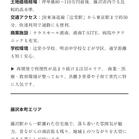
土地価格相場
：坪単価80〜110万円前後。藤沢市内でも比
較的高水準。
交通アクセス
：JR東海道線「辻堂駅」から東京駅まで約50
分。快速利用で通勤にも便利。
商業施設
：テラスモール湘南、湘南T-SITE、病院やクリ
ニックも充実。
学校環境
：辻堂小学校、明治中学校などが学区。通学距離
も短く安心。
▶ 再開発で利便性が高まり続ける注目エリア。 商業・医
療・教育環境が整っており、共働き世帯や子育て世代に特
に人気です。
藤沢本町エリア
藤沢駅から一駅離れた住宅地で、落ち着いた雰囲気が魅
力。昔ながらの商店街も残り、地域とのつながりを大切に