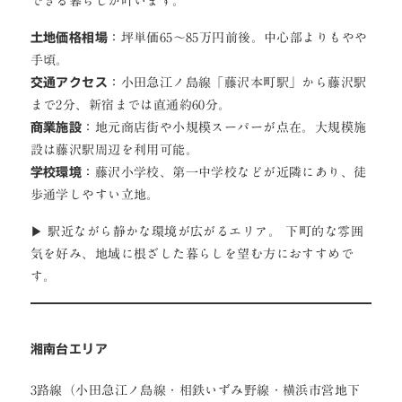
できる暮らしが叶います。
土地価格相場
：坪単価65〜85万円前後。中心部よりもやや
手頃。
交通アクセス
：小田急江ノ島線「藤沢本町駅」から藤沢駅
まで2分、新宿までは直通約60分。
商業施設
：地元商店街や小規模スーパーが点在。大規模施
設は藤沢駅周辺を利用可能。
学校環境
：藤沢小学校、第一中学校などが近隣にあり、徒
歩通学しやすい立地。
▶ 駅近ながら静かな環境が広がるエリア。 下町的な雰囲
気を好み、地域に根ざした暮らしを望む方におすすめで
す。
湘南台エリア
3路線（小田急江ノ島線・相鉄いずみ野線・横浜市営地下