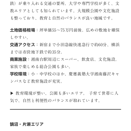
鉄）が乗り入れる交通の要所。大学や専門学校が多く、文
教エリアとしても知られています。大規模公園や文化施設
も整っており、教育と自然のバランスが良い地域です。
土地価格相場
：坪単価55〜75万円前後。広めの敷地を確保
しやすい。
交通アクセス
：新宿まで小田急線快速急行で約60分、横浜
までは市営地下鉄で約35分。
商業施設
：湘南台駅周辺にスーパー、飲食店、文化施設。
家族で楽しめる総合公園も多い。
学校環境
：小・中学校のほか、慶應義塾大学湘南藤沢キャ
ンパスなど教育施設が充実。
▶ 教育環境が整い、公園も多いエリア。 子育て世帯に人
気で、自然と利便性のバランスが取れています。
鵠沼・片瀬エリア