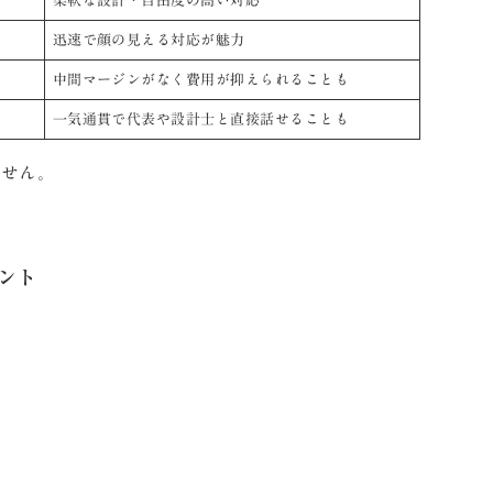
柔軟な設計・自由度の高い対応
迅速で顔の見える対応が魅力
中間マージンがなく費用が抑えられることも
一気通貫で代表や設計士と直接話せることも
ません。
ント