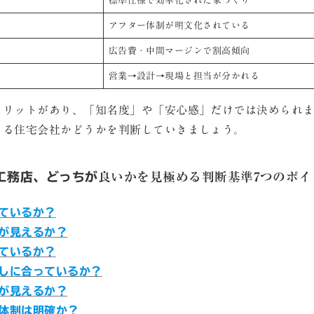
標準仕様で効率化された家づくり
アフター体制が明文化されている
広告費・中間マージンで割高傾向
営業→設計→現場と担当が分かれる
メリットがあり、「知名度」や「安心感」だけでは決められ
きる住宅会社かどうかを判断していきましょう。
工務店、どっちが
良いかを見極める判断基準7つのポイ
れているか？
顔が見えるか？
れているか？
らしに合っているか？
顔が見えるか？
ス体制は明確か？