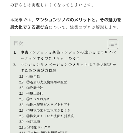
の暮らしは実現しにくくなってしまいます。
本記事では、
マンションリノベのメリットと、その魅力を
最大化できる選び方
について、建築のプロが解説します。
目次
中古マンションと新築マンションの違いとは？リノベ
ーションするのにメリットある？
マンションリノベーションのメリットは？最大限活か
すための選び方12選
①築年数
②過去の大規模修繕の履歴
③設計会社
④施工会社
⑤スラブの厚さ
⑥排水配管がスラブ上か下か
⑦現状の床が二重床かどうか
⑧排気はトイレと洗面が別系統
⑨駐車場
⑩宅配ボックス
⑪土地の価格と規模が適正