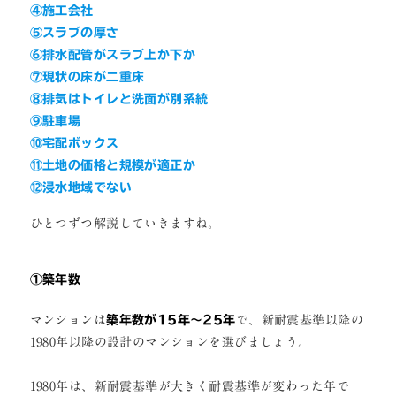
④施工会社
⑤スラブの厚さ
⑥排水配管がスラブ上か下か
⑦現状の床が二重床
⑧排気はトイレと洗面が別系統
⑨駐車場
⑩宅配ボックス
⑪土地の価格と規模が適正か
⑫浸水地域でない
ひとつずつ解説していきますね。
①築年数
マンションは
築年数が15年～25年
で、新耐震基準以降の
1980年以降の設計のマンションを選びましょう。
1980年は、新耐震基準が大きく耐震基準が変わった年で