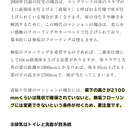
2000年以前の住宅の場合は、コンクリートの床のスラブの
上に直接床を仕上げる「直貼り」と呼ばれる仕様で床が仕
上げられている場合が多くなります。床の冷たさや硬さを
解消するために、この時代のマンションの場合は、柔らか
い感触のフローリングやカーペットで仕上げられており、
基本的には無垢のフローリングは使えません。
無垢のフローリングを希望するのであれば、二重床仕様に
して10cm前後床を上げる必要がありますが、床スラブと天
井の梁の距離が1800mmしかなければ、床を10cm上げると
梁の下の高さが1700mmで、頭が当たってしまいます。
直貼り仕様のマンションの場合には、
梁下の高さが2100
mmくらいは現状で確保されていないと、無垢フローリン
グには変更できないという条件が付くため、要注意です。
⑧排気はトイレと洗面が別系統