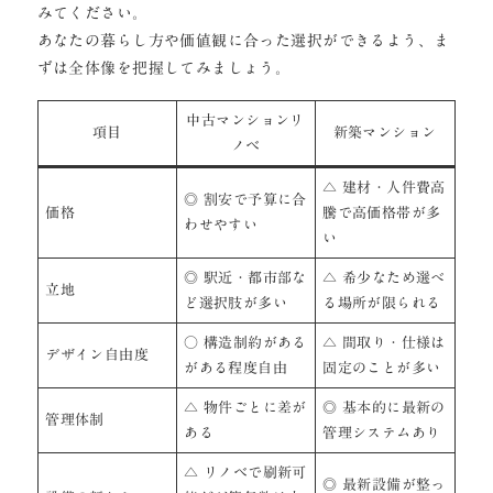
みてください。
あなたの暮らし方や価値観に合った選択ができるよう、ま
ずは全体像を把握してみましょう。
中古マンションリ
項目
新築マンション
ノベ
△ 建材・人件費高
◎ 割安で予算に合
価格
騰で高価格帯が多
わせやすい
い
◎ 駅近・都市部な
△ 希少なため選べ
立地
ど選択肢が多い
る場所が限られる
○ 構造制約がある
△ 間取り・仕様は
デザイン自由度
がある程度自由
固定のことが多い
△ 物件ごとに差が
◎ 基本的に最新の
管理体制
ある
管理システムあり
△ リノベで刷新可
◎ 最新設備が整っ