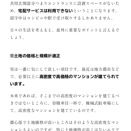
共用玄関部分つまりエントランスに設置スペースがないた
め、
宅配サービスは利用できない
ということになります。
留守中はコンビニや駅で受け取りするしかありません。
日々の生活を考えると、意外に重要なポイントと言えるで
しょう。
⑪土地の価格と規模が適正
実は一番に気にして欲しい項目です。最近は地方都市など
で、必要以上に
高密度で高価格のマンションが建てられて
います。
本来であれば、そこまでの高密度のマンションを建てるべ
きではないところに、容積率目一杯で、機械式駐車場にし
て、高密度なマンションを建てているのです。
都心部で土地価格が高いところはそのような高密度なマン
ションもよいのですが、特に土地価格が高くはないエリア