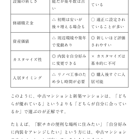
設備の新しさ
能だが築年数は古
ている
い
△ 初期は安いが
○ 適正に設定され
修繕積立金
後々増える場合も
ていることが多い
△ 周辺環境や築年
◎ 新しいほど評価
資産価値
で変動あり
されやすい
◎ 内装を自分好み
× カスタマイズは
カスタマイズ性
に変更できる
基本的に不可
△ リノベ工事のた
◎ 購入後すぐに入
入居タイミング
め少し時間が必要
居可能
このように、中古マンションと新築マンションは、「どち
らが優れている」というよりも「どちらが自分に合ってい
るか」で選ぶのが正解です。
たとえば、「駅チカの便利な場所に住みたい」「自分好み
に内装をアレンジしたい」という方には、中古マンション