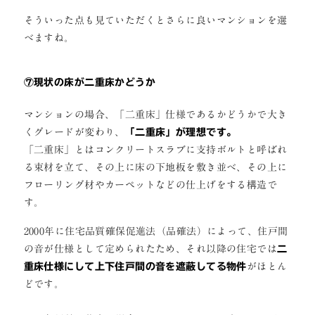
そういった点も見ていただくとさらに良いマンションを選
べますね。
⑦現状の床が二重床かどうか
マンションの場合、「二重床」仕様であるかどうかで大き
くグレードが変わり、
「二重床」が理想です。
「二重床」とはコンクリートスラブに支持ボルトと呼ばれ
る束材を立て、その上に床の下地板を敷き並べ、その上に
フローリング材やカーペットなどの仕上げをする構造で
す。
2000年に住宅品質確保促進法（品確法）によって、住戸間
の音が仕様として定められたため、それ以降の住宅では
二
重床仕様にして上下住戸間の音を遮蔽してる物件
がほとん
どです。