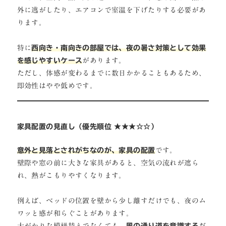
外に逃がしたり、エアコンで室温を下げたりする必要があ
ります。
特に
西向き・南向きの部屋では、夜の暑さ対策として効果
を感じやすいケース
があります。
ただし、体感が変わるまでに数日かかることもあるため、
即効性はやや低めです。
家具配置の見直し（優先順位 ★★★☆☆）
意外と見落とされがちなのが、家具の配置
です。
壁際や窓の前に大きな家具があると、空気の流れが遮ら
れ、熱がこもりやすくなります。
例えば、ベッドの位置を壁から少し離すだけでも、夜のム
ワッと感が和らぐことがあります。
大がかりな模様替えでなくても、
風の通り道を意識する
だ