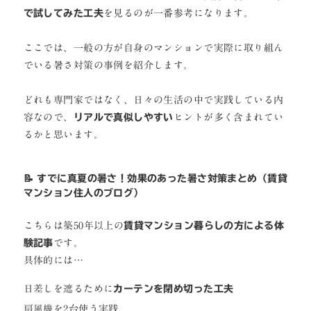
で試してみた工夫
を見るのが一番参考になります。
ここでは、一般の方が自身のマンションで実際に取り組ん
でいる暑さ対策の事例を紹介します。
どれも専門家ではなく、日々の生活の中で実践している内
容なので、
リアルで真似しやすい
ヒントが多く含まれてい
るかと思います。
📝 すでに真夏の暑さ！効果のあった暑さ対策まとめ（賃貸
マンション住人のブログ）
こちらは築50年以上の
賃貸マンション暮らしの方による体
験記事
です。
具体的には…
日差しを遮るために
カーテンを閉め切った工夫
扇風機を2台使う実践