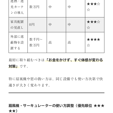
遮熱・遮
★★★☆
光カーテ
数万円
中
中
☆
ンの導入
家具配置
★★★☆
0円
中
中
の見直し
☆
外部に遮
数千円～
★★★★
蔽物を設
高
高
数万円
☆
置する
最初に取り組むべきは
「お金をかけず、すぐ体感が変わる
対策」
です。
特に扇風機や窓の扱い方は、同じ設備でも使い方次第で快
適さが大きく変わります。
扇風機・サーキュレーターの使い方調整（優先順位 ★★★
★★）