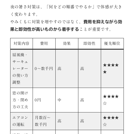
夜の暑さ対策は、「何をどの順番でやるか」で体感が大き
く変わります。
やみくもに対策を増やすのではなく、
費用を抑えながら効
果と即効性が高いものから着手する
ことが重要です。
対策内容
費用
効果
即効性
優先順位
扇風機・
サーキュ
★★★★
レーター
0〜数千円
高
高
★
の使い方
調整
窓の開け
★★★★
方・閉め
0円
中
高
☆
方の工夫
エアコン
月数百〜
★★★★
高
高
の運転
数千円
☆