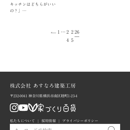
キッチンはどちらがいい
の？」
お客様からよく聞かれる質
問にお答えします。
1
…
2
2
26
4
5
株式会社 あすなろ建築工房
〒232-0041 神奈川県横浜市南区睦町1-23-4
私たちについて
採用情報
プライバシーポリシー