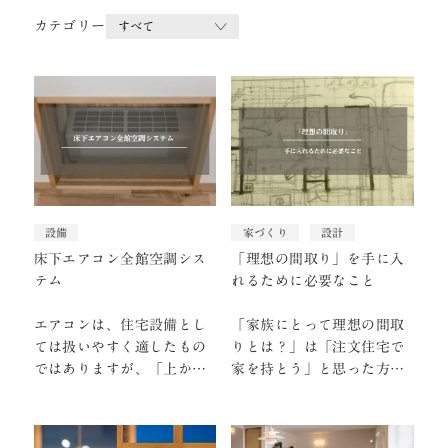
カテゴリー
設備
家づくり
設計
床下エアコン全館空調シス
「理想の間取り」を手に入
テム
れるために必要なこと
エアコンは、住宅設備とし
「家族にとって理想の間取
ては扱いやすく適したもの
りとは？」は「注文住宅で
ではありますが、「上から
家を持とう」と思った方は
の送風となるので床を暖め
必ずは考えることだと思い
にくい」「風が不快に感
ます。 ではどうやれば『…
じ…