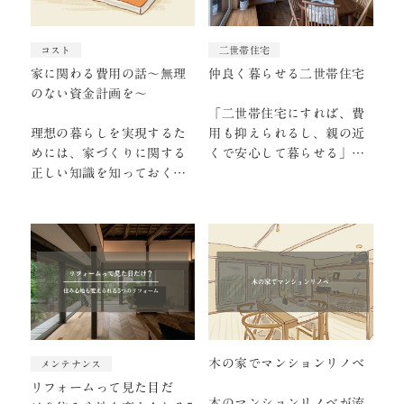
コスト
二世帯住宅
家に関わる費用の話～無理
仲良く暮らせる二世帯住宅
のない資金計画を～
「二世帯住宅にすれば、費
理想の暮らしを実現するた
用も抑えられるし、親の近
めには、家づくりに関する
くで安心して暮らせる」そ
正しい知識を知っておく必
んなメリットに魅力を感じ
要があります。 まず最初に
て、検討を始める方は少
家づくりを行うにあたっ…
な…
木の家でマンションリノベ
メンテナンス
リフォームって見た目だ
木のマンションリノベが流