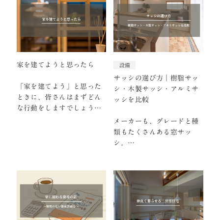
家を建てようと思ったら
設備
サッシの選び方｜樹脂サッ
「家を建てよう」と思った
シ・木製サッシ・アルミサ
ときに、皆さんはまずどん
ッシを比較
な行動をしますでしょう
か。おそらくはネットで、
メーカーも、グレードと種
気になるキーワードで検索
類もたくさんある窓サッ
す…
シ。
どのメーカーのどんな窓が
よいのでしょうか？
断熱性能に大きな影響を及
ぼす、サッシについて考え
ます。