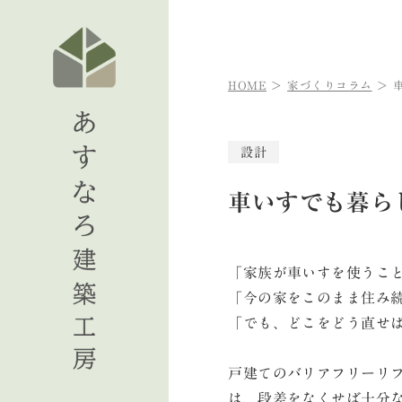
HOME
家づくりコラム
設計
車いすでも暮ら
「家族が車いすを使うこ
「今の家をこのまま住み
「でも、どこをどう直せ
戸建てのバリアフリーリ
は、段差をなくせば十分