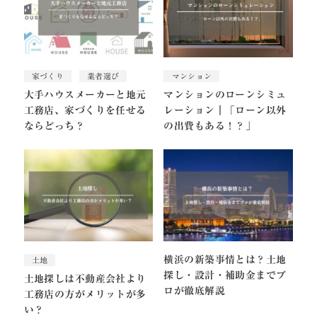
家づくり
業者選び
マンション
大手ハウスメーカーと地元
マンションのローンシミュ
工務店、家づくりを任せる
レーション｜「ローン以外
ならどっち？
の出費もある！？」
横浜の新築事情とは？土地
土地
探し・設計・補助金までプ
土地探しは不動産会社より
ロが徹底解説
工務店の方がメリットが多
い？