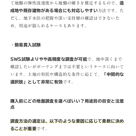
て地盤の弾性波速度から地盤の硬さを推定するもので、
造
成地や既存建物がある場合にも対応しやすい
方法です。た
だし、地下水位の把握や深い支持層の確認はできないた
め、用途が限られるケースもあります。
・
簡易貫入試験
SWS試験よりやや高精度な調査が可能
で、地中深くまで
確認したいがボーリングまでは不要というケースに向いて
います。土地の形状や構造的な条件に応じて、
「中間的な
選択肢」として非常に有効
です。
購入前にどの地盤調査を選べばいい？用途別の目安と注意
点
調査方法の選定は、以下のような要因に応じて柔軟に決め
ることが重要
です。