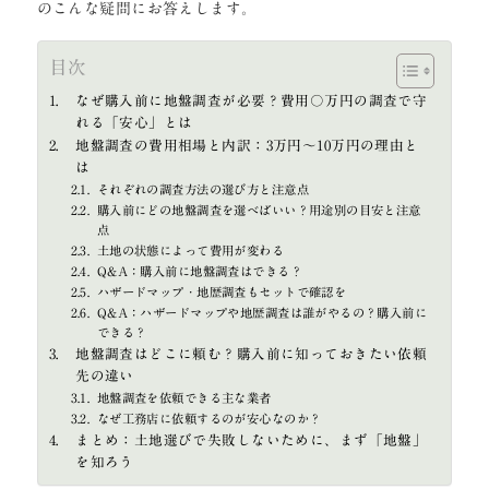
のこんな疑問にお答えします。
目次
なぜ購入前に地盤調査が必要？費用〇万円の調査で守
れる「安心」とは
地盤調査の費用相場と内訳：3万円〜10万円の理由と
は
それぞれの調査方法の選び方と注意点
購入前にどの地盤調査を選べばいい？用途別の目安と注意
点
土地の状態によって費用が変わる
Q&A：購入前に地盤調査はできる？
ハザードマップ・地歴調査もセットで確認を
Q&A：ハザードマップや地歴調査は誰がやるの？購入前に
できる？
地盤調査はどこに頼む？購入前に知っておきたい依頼
先の違い
地盤調査を依頼できる主な業者
なぜ工務店に依頼するのが安心なのか？
まとめ：土地選びで失敗しないために、まず「地盤」
を知ろう