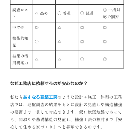
調査コス
◎ 一括対
△ 高め
○ 普通
○ 普通
ト
応で割安
中立性
◎
△
◎
◎
技術的知
○
△
◎
◎
見
結果の活
△
△
○
◎
用提案力
なぜ工務店に依頼するのが安心なのか？
私たち
あすなろ建築工房
のような設計＋施工一体型の工務
店では、地盤調査の結果をもとに設計の見直しや構造補強
の要否まで一貫して対応できます。仮に軟弱地盤であって
も、間取りや基礎構造の見直し、補強工法の検討まで「安
心して住める家づくり」へと昇華できるのです。