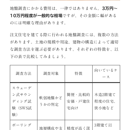
地盤調査にかかる費用は、一律ではありません。
3万円〜
10万円程度が一般的な相場
ですが、その金額に幅がある
のには明確な理由があります。
注文住宅を建てる際に行われる地盤調査には、複数の方法
があります。土地の規模や用途、建物の構造によって適切
な調査方法を選ぶ必要があります。それぞれの特徴を、以
下の表で比較してみましょう。
向いているケ
調査方法
調査対象
特徴
ース
スウェーデ
ン式サウン
簡便・比較的
木造2階建て
軟弱地盤かど
ディング試
安価・戸建住
程度の住宅、
うかの判定
験（SWS試
宅向け
狭小地など
験）
ボーリング
3階建て以
地層構成や支
精度が高く深