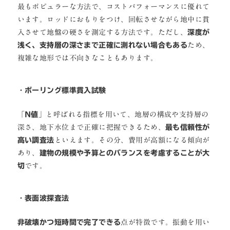
最もポピュラーな方法で、コストパフォーマンスに優れて
います。ロッドにおもりをつけ、回転させながら地中に貫
入させて地盤の硬さを測定する方法です。ただし、
深度が
浅く、支持層の深さまで正確に測れない場合もある
ため、
複雑な地形では不向きなこともあります。
・
ボーリング標準貫入試験
「
N値
」と呼ばれる指標を用いて、地層の構成や支持層の
深さ、地下水位まで正確に把握できるため、
最も信頼性が
高い調査法
といえます。その分、費用が高額になる傾向が
あり、
建物の規模や予算とのバランスを考慮することが大
切
です。
・
表面波探査法
非破壊かつ短時間で完了できる
点が特徴です。振動を用い