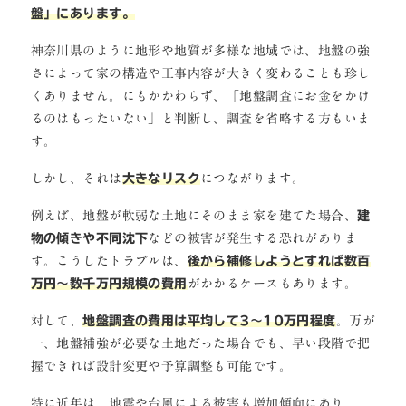
盤」にあります。
神奈川県のように地形や地質が多様な地域では、地盤の強
さによって家の構造や工事内容が大きく変わることも珍し
くありません。にもかかわらず、「地盤調査にお金をかけ
るのはもったいない」と判断し、調査を省略する方もいま
す。
しかし、それは
大きなリスク
につながります。
例えば、地盤が軟弱な土地にそのまま家を建てた場合、
建
物の傾きや不同沈下
などの被害が発生する恐れがありま
す。こうしたトラブルは、
後から補修しようとすれば数百
万円〜数千万円規模の費用
がかかるケースもあります。
対して、
地盤調査の費用は平均して3〜10万円程度
。万が
一、地盤補強が必要な土地だった場合でも、早い段階で把
握できれば設計変更や予算調整も可能です。
特に近年は、地震や台風による被害も増加傾向にあり、