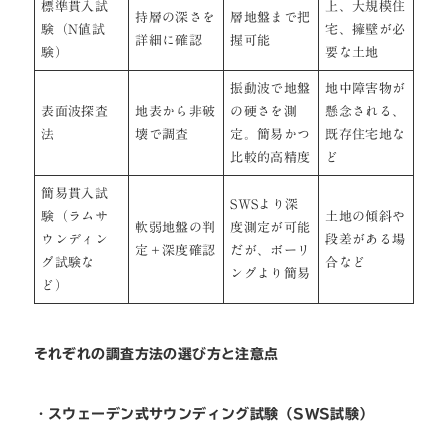
標準貫入試
上、大規模住
持層の深さを
層地盤まで把
験（N値試
宅、擁壁が必
詳細に確認
握可能
験）
要な土地
振動波で地盤
地中障害物が
表面波探査
地表から非破
の硬さを測
懸念される、
法
壊で調査
定。簡易かつ
既存住宅地な
比較的高精度
ど
簡易貫入試
SWSより深
験（ラムサ
土地の傾斜や
軟弱地盤の判
度測定が可能
ウンディン
段差がある場
定＋深度確認
だが、ボーリ
グ試験な
合など
ングより簡易
ど）
それぞれの調査方法の選び方と注意点
・
スウェーデン式サウンディング試験（SWS試験）