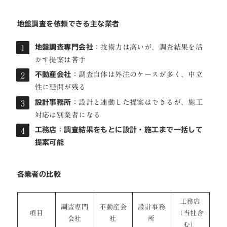
地盤調査を依頼できる主な業者
地盤調査専門会社
：技術力は高いが、調査結果を活
かす提案は苦手
不動産会社
：調査自体は外注のケースが多く、中立
性に疑問が残る
設計事務所
：設計と連動した提案はできるが、施工
対応は別業者になる
工務店
：
調査結果をもとに設計・施工まで一括して
提案可能
各業者の比較
工務店
調査専門
不動産会
設計事務
項目
（当社含
会社
社
所
む）