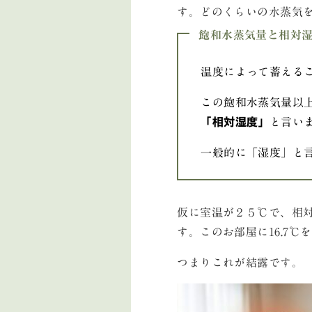
す。どのくらいの水蒸気
飽和水蒸気量と相対
温度によって蓄える
この飽和水蒸気量以
「相対湿度」
と言い
一般的に「湿度」と
仮に室温が２５℃で、相対
す。このお部屋に16.7
つまりこれが結露です。