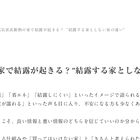
高気密高断熱の家で結露が起きる？“結露する家としない家の違い”
家で結露が起きる？“結露する家としな
適」「省エネ」「結露しにくい」といったイメージで語られ
窓が濡れる」といった声も目に入り、不安になる方も少なく
らこそ、良い情報と悪い情報のどちらを信じていいのか分か
きる仕組みや「買ってはいけない家」と「きちんと考えられ