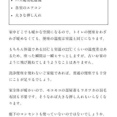
バス暖房乾燥機
各室のエアコン
大きな押し入れ
家中どこでも暖かな空間になるので、トイレの便座をわざ
わざ暖めなくても、便座の温度は室温と同じになります。
もちろん体温である35℃と室温の22℃くらいの温度差はあ
るため、座った瞬間は一瞬ヒヤっとしますが、古いお家の
ように飛び跳ねてしまうようなことはありません。
洗浄便座を使わないご家庭であれば、普通の便座でも十分
にことが足りるでしょう。
家全体が暖かいので、モコモコの部屋着もフカフカの羽毛
布団も不要です。そうなれば大きな押し入れもいらなくな
ります。
廊下のコンセントも使っていないのではないでしょうか。