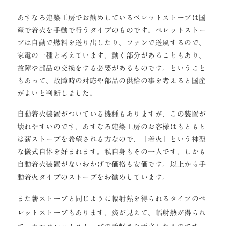
あすなろ建築工房でお勧めしているペレットストーブは国
産で着火を手動で行うタイプのものです。ペレットストー
ブは自動で燃料を送り出したり、ファンで送風するので、
家電の一種と考えています。動く部分があることもあり、
故障や部品の交換をする必要があるものです。ということ
もあって、故障時の対応や部品の供給の事を考えると国産
がよいと判断しました。
自動着火装置がついている機種もありますが、この装置が
壊れやすいのです。あすなろ建築工房のお客様はもともと
は薪ストーブを希望される方なので、「着火」という神聖
な儀式自体を好まれます。私自身もその一人です。しかも
自動着火装置がないおかげで価格も安価です。以上から手
動着火タイプのストーブをお勧めしています。
また薪ストーブと同じように輻射熱を得られるタイプのペ
レットストーブもあります。炎が見えて、輻射熱が得られ