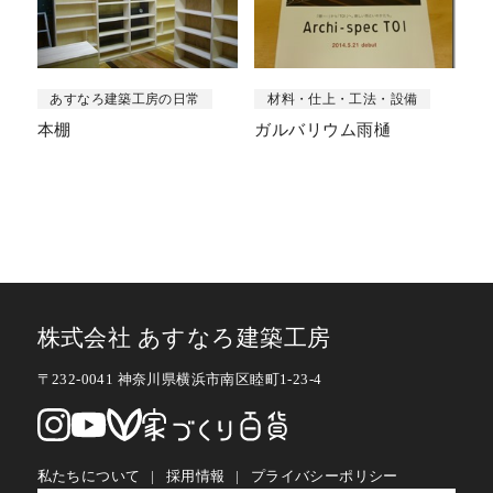
あすなろ建築工房の日常
材料・仕上・工法・設備
本棚
ガルバリウム雨樋
株式会社 あすなろ建築工房
〒232-0041 神奈川県横浜市南区睦町1-23-4
私たちについて
採用情報
プライバシーポリシー