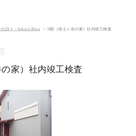
々～Sekio's Blog
N邸（保土ヶ谷の家）社内竣工検査
谷の家）社内竣工検査