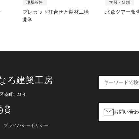
現場報告
学習・研鑽
チ
プレカット打合せと製材工場
北欧ツアー報
見学
すなろ建築工房
睦町1-23-4
お問い合
プライバシーポリシー