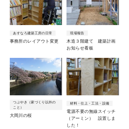
あすなろ建築工房の日常
現場報告
事務所のレイアウト変更
木造３階建て 建築計画
お知らせ看板
つぶやき（家づくり以外の
材料・仕上・工法・設備
こと）
電源不要の無線スイッチ
大岡川の桜
（アーミン） 設置しま
した！