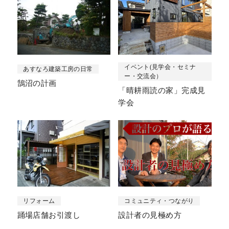
イベント(見学会・セミナ
あすなろ建築工房の日常
ー・交流会）
鵠沼の計画
「晴耕雨読の家」完成見
学会
リフォーム
コミュニティ・つながり
踊場店舗お引渡し
設計者の見極め方