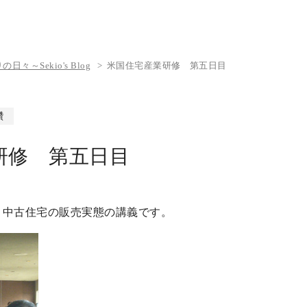
々～Sekio's Blog
米国住宅産業研修 第五日目
鑽
研修 第五日目
と中古住宅の販売実態の講義です。