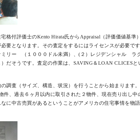
IGの住宅格付評価士のKento Hirata氏からAppraisal
が必要となります。その査定をするにはライセンスが必要です
ァミリー （１０００ドル未満）、(２）レジデンシャル ラ
だそうです。査定の作業は、SAVING＆LOAN CLICE
物の調査（サイズ、構造、状況）を行うことから始まります
２物件、過去６ヶ月以内に取引された２物件、現在売り出し中
んなに中古売買があるということがアメリカの住宅事情を物