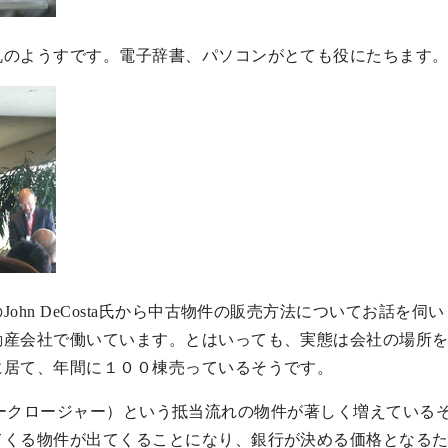
机のようすです。電子辞書、パソコンがとても役にたちます
n DeCosta氏から中古物件の販売方法についてお話を伺いました。
動産会社で働いています。とはいっても、実態は会社の場所
に居て、年間に１００棟売っているそうです。
es（フォークロージャー）という抵当流れの物件が著しく増えて
てくる物件が出てくることになり、銀行が決める価格となる