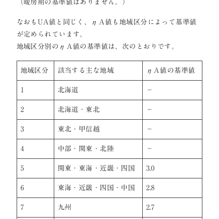
（暖房期の基準値はありません。）
なおもUA値と同じく、ηＡ値も地域区分によって基準値
が定められています。
地域区分別のηＡ値の基準値は、次のとおりです。
地域区分
該当する主な地域
ηＡ値の基準値
1
北海道
－
2
北海道・東北
－
3
東北・甲信越
－
4
中部・関東・北陸
－
5
関東・東海・近畿・四国
3.0
6
東海・近畿・四国・中国
2.8
7
九州
2.7