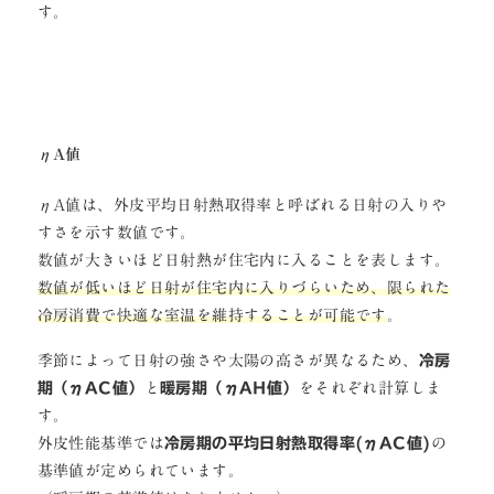
す。
ηA値
ηA値は、外皮平均日射熱取得率と呼ばれる日射の入りや
すさを示す数値です。
数値が大きいほど日射熱が住宅内に入ることを表します。
数値が低いほど日射が住宅内に入りづらいため、限られた
冷房消費で快適な室温を維持することが可能です
。
季節によって日射の強さや太陽の高さが異なるため、
冷房
期（ηAC値）
と
暖房期（ηAH値）
をそれぞれ計算しま
す。
外皮性能基準では
冷房期の平均日射熱取得率(ηAC値)
の
基準値が定められています。