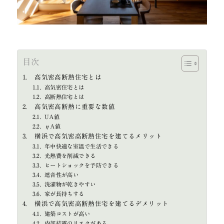
目次
高気密高断熱住宅とは
高気密住宅とは
高断熱住宅とは
高気密高断熱に重要な数値
UA値
ηA値
横浜で高気密高断熱住宅を建てるメリット
年中快適な室温で生活できる
光熱費を削減できる
ヒートショックを予防できる
遮音性が高い
洗濯物が乾きやすい
家が長持ちする
横浜で高気密高断熱住宅を建てるデメリット
建築コストが高い
内部結露のリスクがある