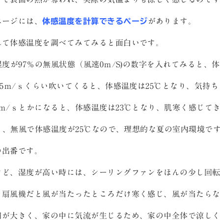
ページには、
体感温度を計算できるページ
があります。
れて体感温度を調べてみてみると面白いです。
湿度が97％の無風状態（風速0ｍ/S)の数字を入れてみると、
.5ｍ/ｓくらい吹いてくると、体感温度は25℃となり、気持
ｍ/ｓとかになると、体感温度は23℃となり、肌寒く感じて
だと、無風で体感温度が25℃なので、理想的な夏の室内環境で
の出番です。
けど、湿度が高い時には、シーリングファンをほんの少し回
、扇風機だと風が当たったところだけ寒く感じ、風が当たら
羽が大きく、家の中に気流が生じるため、家の中全体で涼し