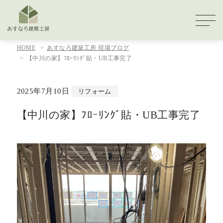
HOME
あすなろ建築工房 現場ブログ
【中川の家】ﾌﾛｰﾘﾝｸﾞ貼・UB工事完了
2025年7月10日
リフォーム
【中川の家】ﾌﾛｰﾘﾝｸﾞ貼・UB工事完了