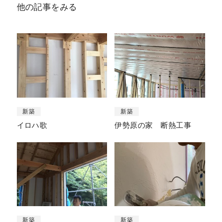
他の記事をみる
新築
新築
イロハ歌
伊勢原の家 断熱工事
新築
新築