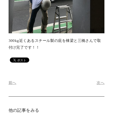
300kg近くあるスチール製の庇を棟梁と三橋さんで取
付け完了です！！
前へ
次へ
他の記事をみる