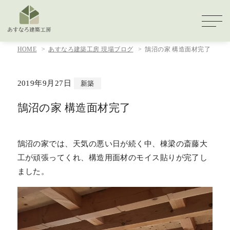
HOME
あすなろ建築工房 現場ブログ
鵠沼の家 構造面材完了
2019年9月27日
新築
鵠沼の家 構造面材完了
鵠沼の家では、天気の悪い日が続く中、棟梁の斎藤大
工が頑張ってくれ、構造用面材のモイス貼りが完了し
ました。