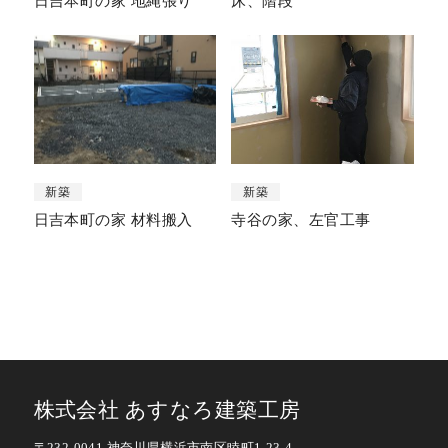
日吉本町の家 地縄張り
床、階段
新築
新築
日吉本町の家 材料搬入
寺谷の家、左官工事
株式会社 あすなろ建築工房
〒232-0041 神奈川県横浜市南区睦町1-23-4