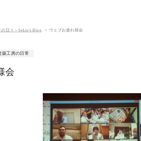
々～Sekio's Blog
ウェブお疲れ様会
建築工房の日常
様会