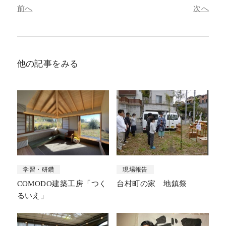
前へ
次へ
他の記事をみる
学習・研鑽
現場報告
COMODO建築工房「つく
台村町の家 地鎮祭
るいえ」