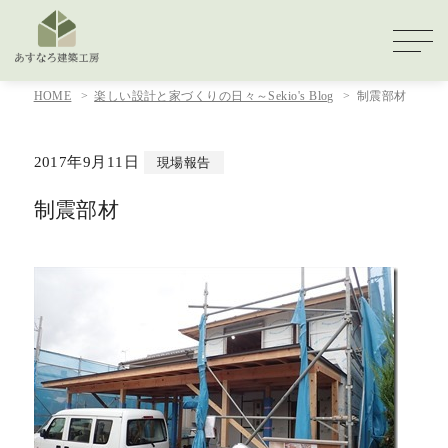
HOME
楽しい設計と家づくりの日々～Sekio's Blog
制震部材
2017年9月11日
現場報告
制震部材