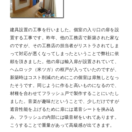
建具設置の工事を行いました。個室の入り口の扉を設
置する工事です。昨年、他の工務店で新築された家な
のですが、その工務店の担当者がリストラされてしま
って対応が悪くなってしまったということで弊社に依
頼を頂きました。他の扉は輸入扉が設置されていて、
ヘムロック（米ツガ）の框戸が入っていたのですが、
新築時はコスト削減のためにこの個室は扉無しとなっ
たそうです。同じように作ると高いものになるので、
材種を合わせてフラッシュ戸で製作することにいたし
ました。音楽が趣味だということで、少しだけですが
遮音性能を上げるために扉には遮音シートを挟み込
み、フラッシュの内部には吸音材をいれてあります。
こうすることで重量があって高級感が出てきます。