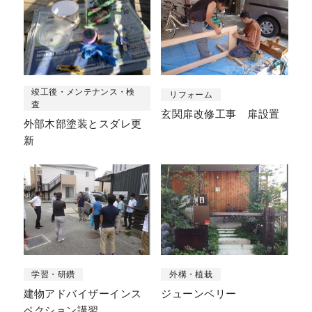
竣工後・メンテナンス・検
リフォーム
査
玄関扉改修工事 扉設置
外部木部塗装とスダレ更
新
学習・研鑽
外構・植栽
建物アドバイザーインス
ジューンベリー
ペクション講習