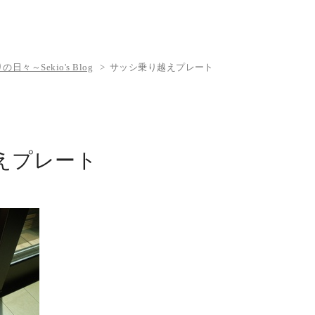
々～Sekio's Blog
サッシ乗り越えプレート
えプレート