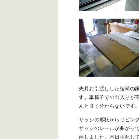
先月お引渡しした綾瀬の
す。車椅子での出入りが
んと良く分からないです
サッシの形状からリビング
サッシのレールが曲がっ
画しました。本日手配し