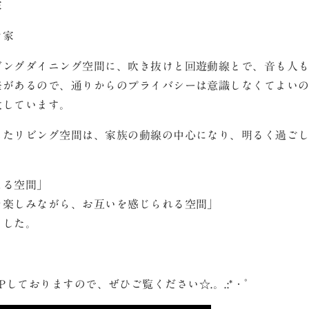
家
な家
ビングダイニング空間に、吹き抜けと回遊動線とで、音も人
差があるので、通りからのプライバシーは意識しなくてよい
放しています。
したリビング空間は、家族の動線の中心になり、明るく過ご
る
える空間」
を楽しみながら、お互いを感じられる空間」
ました。
urをUPしておりますので、ぜひご覧ください☆.。.:*・゜