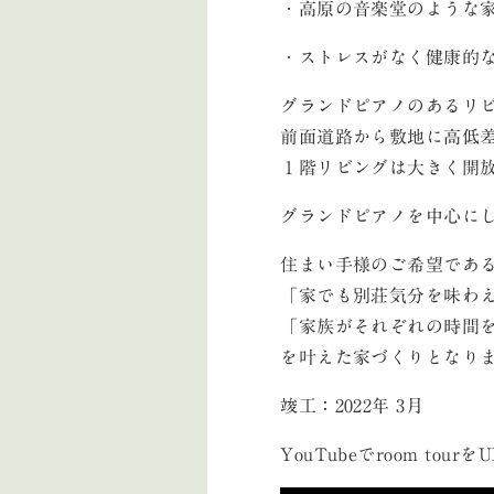
・高原の音楽堂のような
・ストレスがなく健康的
グランドピアノのあるリ
前面道路から敷地に高低
１階リビングは大きく開
グランドピアノを中心に
住まい手様のご希望であ
「家でも別荘気分を味わ
「家族がそれぞれの時間
を叶えた家づくりとなり
竣工：2022年 3月
YouTubeでroom to