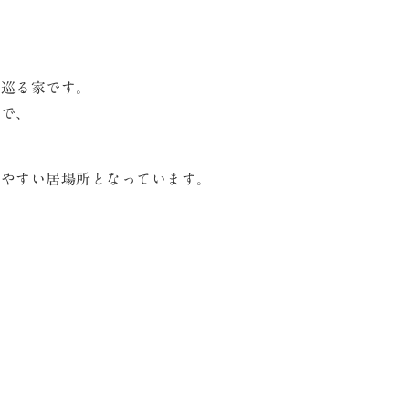
も巡る家です。
ので、
しやすい居場所となっています。