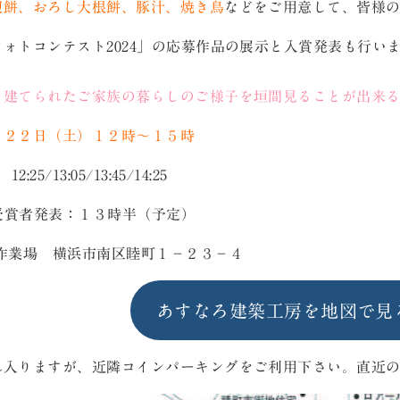
辺餅、おろし大根餅、豚汁、焼き鳥
などをご用意して、皆様
ォトコンテスト2024」の応募作品の展示と入賞発表も行い
を建てられたご家族の暮らしのご様子を垣間見ることが出来
月２２日（土）１２時～１５時
5/13:05/13:45/14:25
4受賞者発表：１３時半（予定）
作業場 横浜市南区睦町１－２３－４
あすなろ建築工房を地図で見
れ入りますが、近隣コインパーキングをご利用下さい。直近