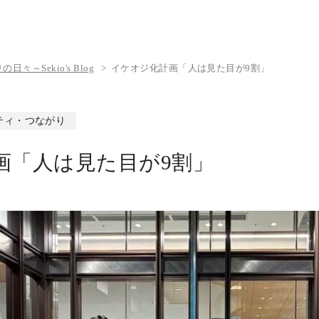
々～Sekio's Blog
イケオジ化計画「人は見た目が9割」
ティ・つながり
画「人は見た目が9割」