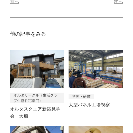
前へ
次へ
他の記事をみる
オルタサークル（生活クラ
学習・研鑽
ブ生協住宅部門）
大型パネル工場視察
オルタスクエア新築見学
会 大船