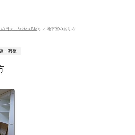
々～Sekio's Blog
地下室のあり方
題・調整
方