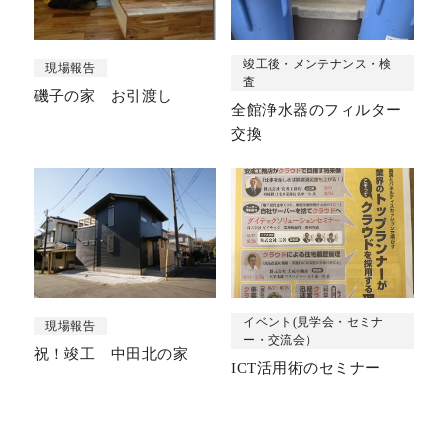
竣工後・メンテナンス・検
現場報告
査
磯子の家 お引渡し
全館浄水器のフィルター
交換
イベント(見学会・セミナ
現場報告
ー・交流会）
祝！竣工 中田北の家
ICT活用術のセミナー