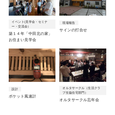
イベント(見学会・セミナ
現場報告
ー・交流会）
サインの打合せ
築１４年「中田北の家」
お住まい見学会
オルタサークル（生活クラ
設計
ブ生協住宅部門）
ポケット風速計
オルタサークル忘年会