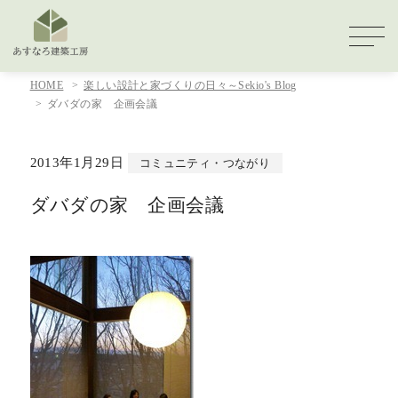
HOME
楽しい設計と家づくりの日々～Sekio's Blog
ダバダの家 企画会議
2013年1月29日
コミュニティ・つながり
ダバダの家 企画会議