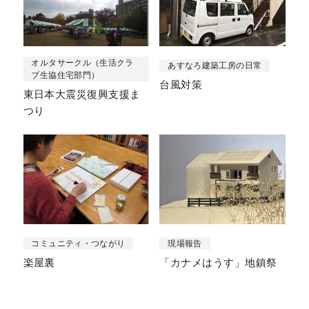
オルタサークル（生活クラ
あすなろ建築工房の日常
ブ生協住宅部門）
台風対策
東日本大震災復興支援ま
つり
コミュニティ・つながり
現場報告
楽屋裏
「カナメはうす」地鎮祭